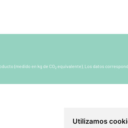
producto (medido en kg de CO
equivalente). Los datos correspond
2
Utilizamos cook