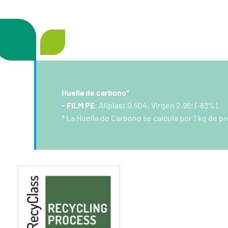
Huella de carbono*
- FILM PE
: Aliplast 0,504; Virgen 2,96; (-83%).
* La Huella de Carbono se calcula por 1 kg de 