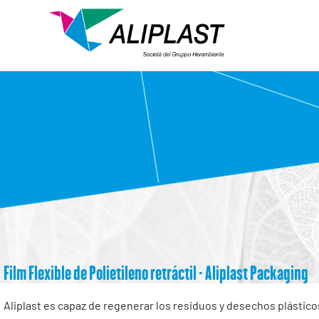
Film Flexible de Polietileno retráctil - Aliplast Packaging
Aliplast es capaz de regenerar los residuos y desechos plástico