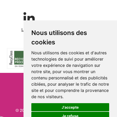
LinkedIn
Nous utilisons des
cookies
Nous utilisons des cookies et d'autres
technologies de suivi pour améliorer
votre expérience de navigation sur
notre site, pour vous montrer un
contenu personnalisé et des publicités
ciblées, pour analyser le trafic de notre
Privacy
site et pour comprendre la provenance
Cookie Policy
de nos visiteurs.
J'accepte
© 2026 Aliplast spa - Partita IVA: IT03819031208
Je refuse