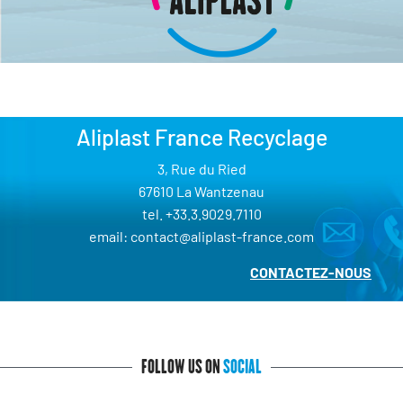
Aliplast France Recyclage
3, Rue du Ried
67610 La Wantzenau
tel. +33.3.9029.7110
email: contact@aliplast-france.com
CONTACTEZ-NOUS
FOLLOW US ON
SOCIAL