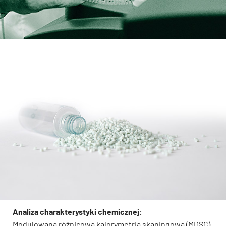
Analiza charakterystyki chemicznej:
Modulowana różnicowa kalorymetria skaningowa (MDSC)