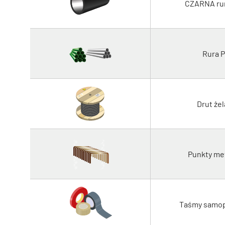
CZARNA ru
Rura 
Drut że
Punkty me
Taśmy samop