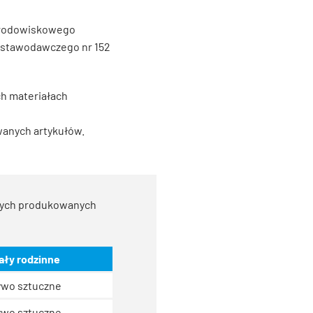
 środowiskowego
 ustawodawczego nr 152
ch materiałach
wanych artykułów.
owych produkowanych
ały rodzinne
wo sztuczne
wo sztuczne