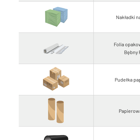
Nakładki n
Folia opak
Bębny 
Pudełka pa
Papierow