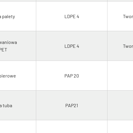
a palety
LDPE 4
Twor
owaniowa
LDPE 4
Twor
PET
pierowe
PAP 20
a tuba
PAP21