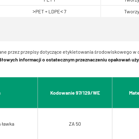
>
<
PET + LDPE
7
Tworzy
ne przez przepisy dotyczące etykietowania środowiskowego w ce
dłowych informacji o ostatecznym przeznaczeniu opakowań uży
s
Kodowanie 97/129/WE
Mate
 ławka
ZA 50