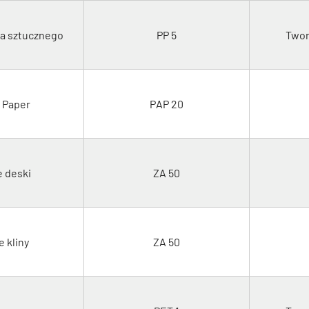
a sztucznego
PP 5
Twor
e Paper
PAP 20
 deski
ZA 50
 kliny
ZA 50