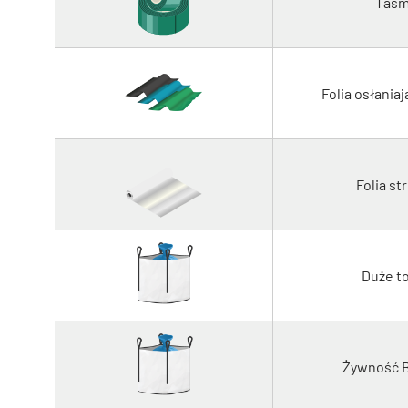
Taśm
Folia osłania
Folia st
Duże t
Żywność B