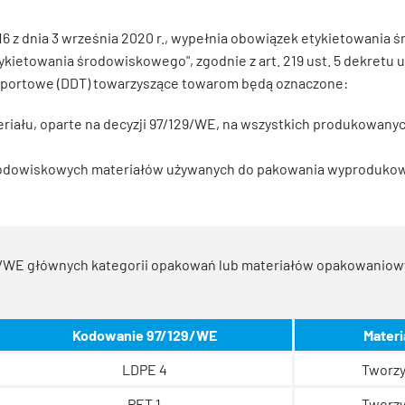
116 z dnia 3 września 2020 r., wypełnia obowiązek etykietowania
kietowania środowiskowego", zgodnie z art. 219 ust. 5 dekretu
ansportowe (DDT) towarzyszące towarom będą oznaczone:
riału, oparte na decyzji 97/129/WE, na wszystkich produkowany
 środowiskowych materiałów używanych do pakowania wyproduko
129/WE głównych kategorii opakowań lub materiałów opakowani
Kodowanie 97/129/WE
Materi
LDPE 4
Tworzy
PET 1
Tworzy