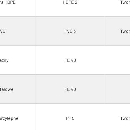
ra HDPE
HDPE 2
Twor
PVC
PVC 3
Twor
lazny
FE 40
talowe
FE 40
rzylepne
PP 5
Twor