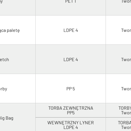
y
PET 1
Twor
jąca paletę
LDPE 4
Twor
retch
LDPE 4
Twor
orby
PP 5
Twor
TORBA ZEWNĘTRZNA
TORB
PP5
Twor
ig Bag
WEWNĘTRZNY LYNER
TORB
LDPE 4
Twor