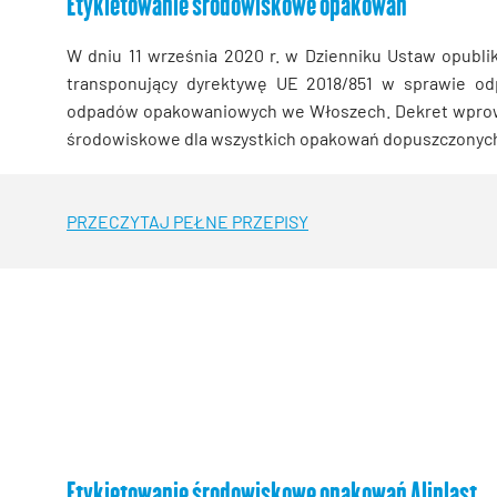
Etykietowanie środowiskowe opakowań
W dniu 11 września 2020 r. w Dzienniku Ustaw opubli
transponujący dyrektywę UE 2018/851 w sprawie o
odpadów opakowaniowych we Włoszech. Dekret wprow
środowiskowe dla wszystkich opakowań dopuszczonych 
PRZECZYTAJ PEŁNE PRZEPISY
Etykietowanie środowiskowe opakowań Aliplast