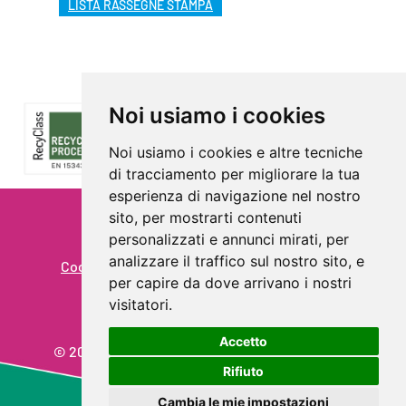
LISTA RASSEGNE STAMPA
Noi usiamo i cookies
Noi usiamo i cookies e altre tecniche
di tracciamento per migliorare la tua
esperienza di navigazione nel nostro
sito, per mostrarti contenuti
Privacy
personalizzati e annunci mirati, per
analizzare il traffico sul nostro sito, e
Cookie Policy - Rivedi le tue scelte sui cookie
per capire da dove arrivano i nostri
Prevenzione reati
visitatori.
Accetto
© 2026 Aliplast spa - Partita IVA: IT03819031208
Rifiuto
powered by Aipem
Cambia le mie impostazioni