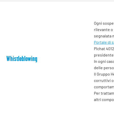
Ogni sospet
rilevante o
segnalata m
Portale di
Pichat 4012
presidente.
Whistleblowing
In ogni caso
delle perso
Il Gruppo H
corruttivi o
comportame
Per trattam
altri compo