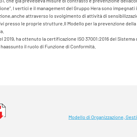
231, che già prevedeva misure di contrasto e prevenzione dellacor
ione”. I vertici e il management del Gruppo Hera sono impegnati 
zione,anche attraverso lo svolgimento di attività di sensibilizzaz
tivi presso le proprie strutture.Il Modello per la prevenzione dell
a.
l 2019, ha ottenuto la certificazione ISO 37001:2016 del Sistema
a haassunto il ruolo di Funzione di Conformità.
Modello di Organizzazione, Gest