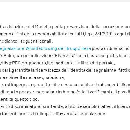
ta violazione del Modello per la prevenzione della corruzione,pres
 meno ai fini della responsabilità di cui al D.Lgs. 231/2001 o ogni 
ediante i seguenti canali:
 segnalazione Whistleblowing del Gruppo Hera
posta ordinaria indi
7 Bologna con indicazione “Riservata” sulla busta; segnalazione 
odv@PEC.gruppohera.it o mediante l'utilizzo del portale.
 sarà garantita la riservatezza dell'identità del segnalante, fatti sa
ne coinvolte nella segnalazione.
era si impegna a garantire che nessuno subisca trattamenti discrim
 di reati o per aver segnalato in buona fede il verificarsi o il possib
nti di questo tipo.
ento discriminatorio si intende, a titolo esemplificativo, il licen
rtamenti punitivi collegati all'avvenuta segnalazione.