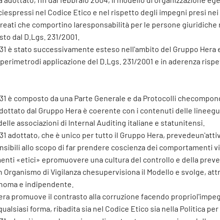
iciespressi nel Codice Etico e nel rispetto degli impegni presi nei
 reati che comportino laresponsabilità per le persone giuridiche 
to dal D.Lgs. 231/2001.
231 è stato successivamente esteso nell'ambito del Gruppo Hera e
 perimetrodi applicazione del D.Lgs. 231/2001 e in aderenza rispet
231 è composto da una Parte Generale e da Protocolli checompongo
adottato dal Gruppo Hera è coerente con i contenuti delle lineegui
delle associazioni di Internal Auditing italiane e statunitensi.
231 adottato, che è unico per tutto il Gruppo Hera, prevedeun'atti
sibili allo scopo di far prendere coscienza dei comportamenti vi
ti «etici» epromuovere una cultura del controllo e della prevenz
n Organismo di Vigilanza chesupervisiona il Modello e svolge, attra
noma e indipendente.
era promuove il contrasto alla corruzione facendo propriol'impegno
ualsiasi forma, ribadita sia nel Codice Etico sia nella Politica per 