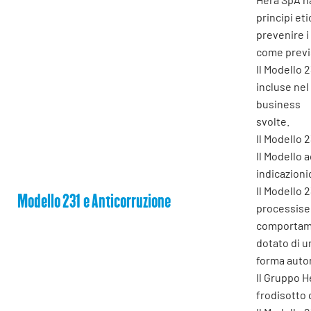
principi et
prevenire i
come previs
Il Modello 
incluse nel
business
svolte.
Il Modello 
Il Modello 
indicazioni
Il Modello 
Modello 231 e Anticorruzione
processisen
comportamen
dotato di u
forma auto
Il Gruppo H
frodisotto q