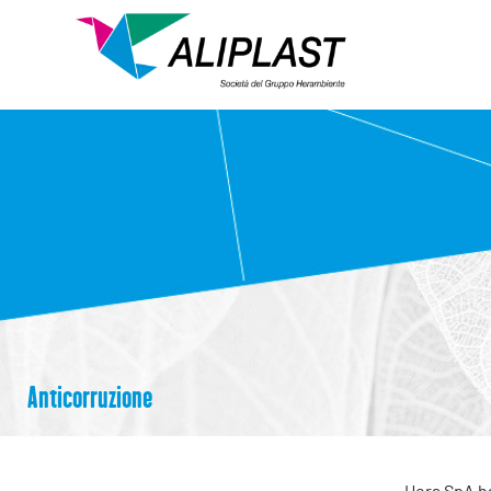
Anticorruzione
Hera SpA ha 