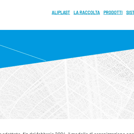
ALIPLAST
LA RACCOLTA
PRODOTTI
SIS
adottato, fin dal febbraio 2004, il modello di organizzazione egestio