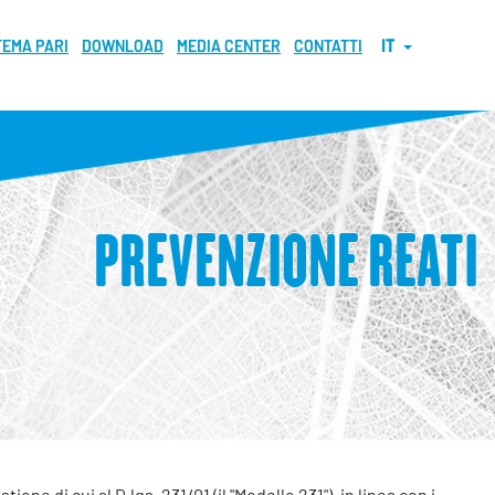
TEMA PARI
DOWNLOAD
MEDIA CENTER
CONTATTI
IT
PREVENZIONE REATI
ne di cui al D.lgs. 231/01 (il "Modello 231"), in linea con i