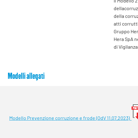
Il Modello 
dellacorruz
della corru
atti corrut
Gruppo Her
Hera SpA ne
di Vigilanz
Modelli allegati
Modello Prevenzione corruzione e frode (OdV 11.07.2023)