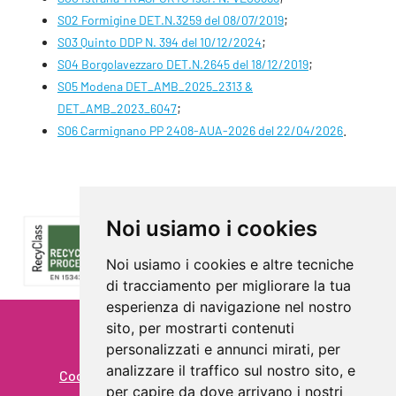
;
S02 Formigine DET.N.3259 del 08/07/2019
;
S03 Quinto DDP N. 394 del 10/12/2024
;
S04 Borgolavezzaro DET.N.2645 del 18/12/2019
S05 Modena DET_AMB_2025_2313 &
;
DET_AMB_2023_6047
.
S06 Carmignano PP 2408-AUA-2026 del 22/04/2026
Noi usiamo i cookies
Noi usiamo i cookies e altre tecniche
di tracciamento per migliorare la tua
esperienza di navigazione nel nostro
sito, per mostrarti contenuti
Privacy
personalizzati e annunci mirati, per
analizzare il traffico sul nostro sito, e
Cookie Policy - Rivedi le tue scelte sui cookie
per capire da dove arrivano i nostri