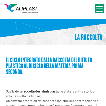
LA RACCOLTA
IL CICLO INTEGRATO DALLA RACCOLTA DEL RIFIUTO
PLASTICO AL RICICLO DELLA MATERIA PRIMA
SECONDA.
Quella della
raccolta dei rifiuti plastici
è stata la prima storica
attività svolta da Aliplast.
Un servizio pronto ed efficace nato insieme alla nostra azienda e
cresciuto nel tempo, in Italia e all’estero, con l’apertura di centri