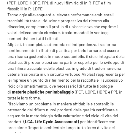
(PET, LDPE, HDPE, PP), di nuovi film rigidi in R-PET e film
flessibili in R-LDPE.
Tecnologie all’avanguardia, elevate performance ambientali,
tracciabilità totale, riduzione progressiva del ricorso alla
discarica, completano il profilo di un’eccellenza che esprime i
valori dell'economia circolare, trasformandoli in vantaggi
competitivi per tutti i clienti.
Aliplast, in completa autonomia ed indipendenza, trasforma
continuamente il rifiuto di plastica per farlo tornare ad essere
una risorsa gestendo, in modo sostenibile, il ciclo integrato della
plastica. Si propone così come partner esperto per lo sviluppo di
una filiera tracciabile della plastica, in grado di trasformare una
catena frazionata in un circuito virtuoso.Aliplast rappresenta per
le imprese un punto di riferimento per la raccolta e il successivo
riciclo (o smaltimento, ove necessario) di tutte le tipologie
di
materie plastiche per imballaggio
(PET, LDPE, HDPE e PP), in
tutte le loro forme.
Risolviamo un problema in maniera affidabile e sostenibile,
ottenendo dal rifiuto nuovi prodotti dalla qualità certificata e
seguendo la metodologia della valutazione del ciclo di vita dei
prodotti
(LCA, Life Cycle Assessment)
per identificare con
precisione l’impatto ambientale lungo tutto l’arco di vita dei