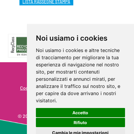
LISTA RASSEGNE STAMPA
Noi usiamo i cookies
Noi usiamo i cookies e altre tecniche
di tracciamento per migliorare la tua
esperienza di navigazione nel nostro
sito, per mostrarti contenuti
Privacy
personalizzati e annunci mirati, per
analizzare il traffico sul nostro sito, e
Cookie Policy - Rivedi le tue scelte sui cookie
per capire da dove arrivano i nostri
Prevenzione reati
visitatori.
Accetto
© 2026 Aliplast spa - Partita IVA: IT03819031208
Rifiuto
powered by Aipem
Cambia le mie impostazioni