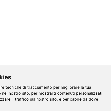
kies
tre tecniche di tracciamento per migliorare la tua
 nel nostro sito, per mostrarti contenuti personalizzati
izzare il traffico sul nostro sito, e per capire da dove
© 2026 Aliplast spa - Partita IVA: IT03819031208