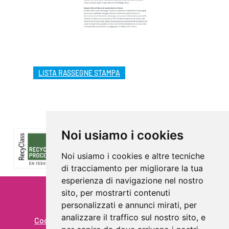
LISTA RASSEGNE STAMPA
Noi usiamo i cookies
Noi usiamo i cookies e altre tecniche
di tracciamento per migliorare la tua
esperienza di navigazione nel nostro
sito, per mostrarti contenuti
Privacy
personalizzati e annunci mirati, per
analizzare il traffico sul nostro sito, e
Cookie Policy - Rivedi le tue scelte sui cookie