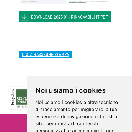
DOWNLOAD 2025 01 - RINNOVABILI.IT.PDF
LISTA RASSEGNE STAMPA
Noi usiamo i cookies
Noi usiamo i cookies e altre tecniche
di tracciamento per migliorare la tua
esperienza di navigazione nel nostro
sito, per mostrarti contenuti
Privacy
personalizzati e annunci mirati, per