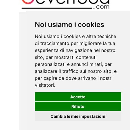
Noi usiamo i cookies
Nuovo Aliplast Lab: luogo aperto
di innovazione nel riciclo plastico
Noi usiamo i cookies e altre tecniche
di tracciamento per migliorare la tua
23 maggio 2023
esperienza di navigazione nel nostro
sito, per mostrarti contenuti
La società del Gruppo Hera, leader
personalizzati e annunci mirati, per
europeo nella rigenerazione della
analizzare il traffico sul nostro sito, e
plastica, ha inaugurato a Ospedaletto
per capire da dove arrivano i nostri
d’Istrana il nuovo laboratorio: una
visitatori.
struttura aperta ai clienti per co-
progettare i prodotti d’alta gamma,
Accetto
riducendo tempi e costi di sviluppo.
Rifiuto
Cambia le mie impostazioni
LEGGI